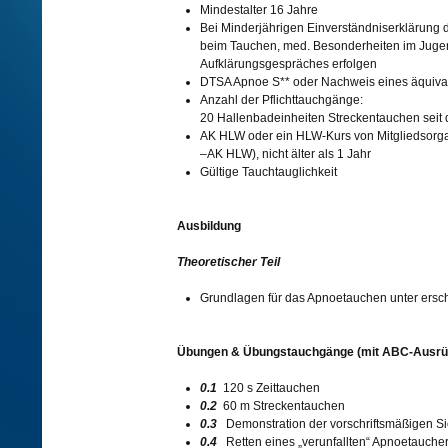
Mindestalter 16 Jahre
Bei Minderjährigen Einverständniserklärung 
beim Tauchen, med. Besonderheiten im Jugen
Aufklärungsgespräches erfolgen
DTSA Apnoe S** oder Nachweis eines äquiva
Anzahl der Pflichttauchgänge:
20 Hallenbadeinheiten Streckentauchen seit
AK HLW oder ein HLW-Kurs von Mitgliedsorga
–AK HLW), nicht älter als 1 Jahr
Gültige Tauchtauglichkeit
Ausbildung
Theoretischer Teil
Grundlagen für das Apnoetauchen unter ers
Übungen & Übungstauchgänge (mit ABC-Ausrü
0.1
120 s Zeittauchen
0.2
60 m Streckentauchen
0.3
Demonstration der vorschriftsmäßigen Si
0.4
Retten eines „verunfallten“ Apnoetauche