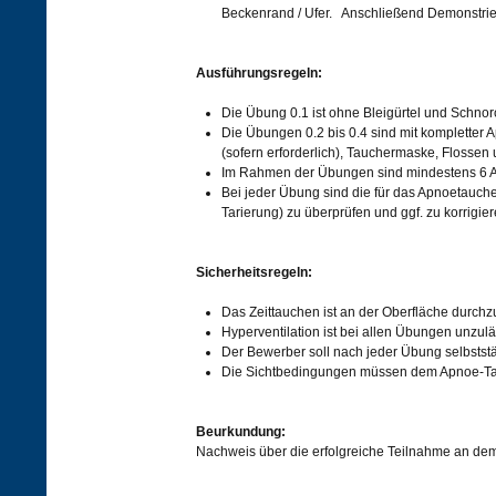
Beckenrand / Ufer. Anschließend Demonstrie
Ausführungsregeln:
Die Übung 0.1 ist ohne Bleigürtel und Schnor
Die Übungen 0.2 bis 0.4 sind mit kompletter 
(sofern erforderlich), Tauchermaske, Flossen
Im Rahmen der Übungen sind mindestens 6 
Bei jeder Übung sind die für das Apnoetauch
Tarierung) zu überprüfen und ggf. zu korrigie
Sicherheitsregeln:
Das Zeittauchen ist an der Oberfläche durchz
Hyperventilation ist bei allen Übungen unzulä
Der Bewerber soll nach jeder Übung selbst
Die Sichtbedingungen müssen dem Apnoe-Tau
Beurkundung:
Nachweis über die erfolgreiche Teilnahme an dem 