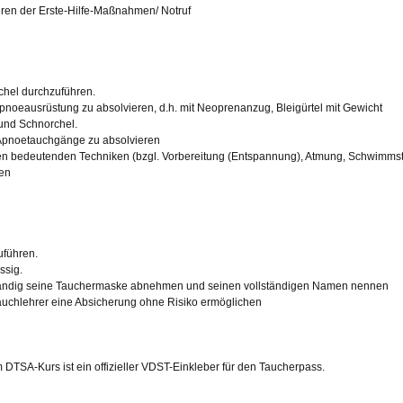
ren der Erste-Hilfe-Maßnahmen/ Notruf
chel durchzuführen.
Apnoeausrüstung zu absolvieren, d.h. mit Neoprenanzug, Bleigürtel mit Gewicht
 und Schnorchel.
Apnoetauchgänge zu absolvieren
en bedeutenden Techniken (bzgl. Vorbereitung (Entspannung), Atmung, Schwimmsti
ren
uführen.
ssig.
ständig seine Tauchermaske abnehmen und seinen vollständigen Namen nennen
chlehrer eine Absicherung ohne Risiko ermöglichen
DTSA-Kurs ist ein offizieller VDST-Einkleber für den Taucherpass.