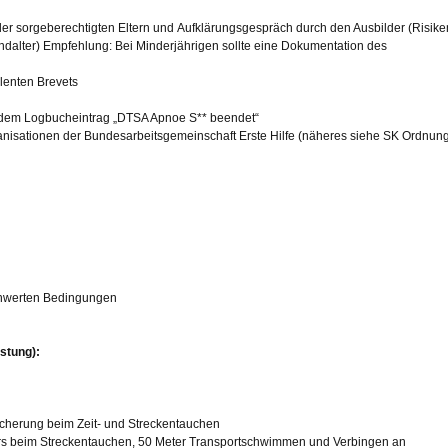
der sorgeberechtigten Eltern und Aufklärungsgespräch durch den Ausbilder (Risike
dalter) Empfehlung: Bei Minderjährigen sollte eine Dokumentation des
lenten Brevets
 dem Logbucheintrag „DTSA Apnoe S** beendet“
nisationen der Bundesarbeitsgemeinschaft Erste Hilfe (näheres siehe SK Ordnun
chwerten Bedingungen
stung):
cherung beim Zeit- und Streckentauchen
rs beim Streckentauchen, 50 Meter Transportschwimmen und Verbingen an