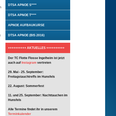
DTSA APNOE S****
n
DTSA APNOE T****
APNOE AUFBAUKURSE
g
DTSA APNOE (BIS 2016)
++++++++++ AKTUELLES ++++++++++
Der TC Flotte Flosse Ingelheim ist jetzt
auch auf
Instagram
vertreten
29. Mai - 25. September:
Freitagstauchtreffs im Hunsfels
22. August: Sommerfest
11. und 25. September: Nachttauchen im
Hunsfels
Alle Termine findet ihr in unserem
Terminkalender