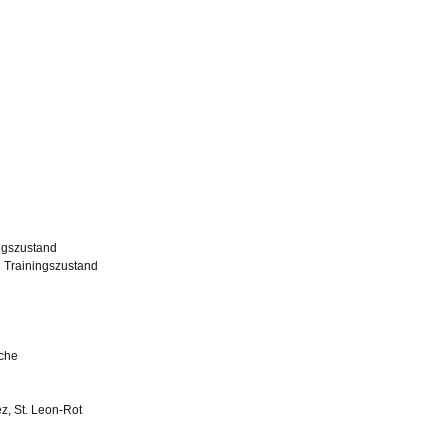
ngszustand
 Trainingszustand
che
z, St. Leon-Rot