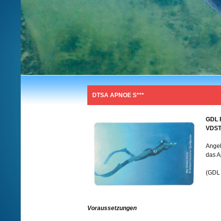
DTSA APNOE S***
GDL F
VDST
Angeh
das A
(GDL 
Voraussetzungen