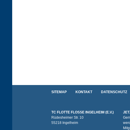
SITEMAP
KONTAKT
DATENSCHUTZ
TC FLOTTE FLOSSE INGELHEIM (E.V.)
JET
Rüdesheimer Str. 10
Gern
55218 Ingelheim
werd
Mitg