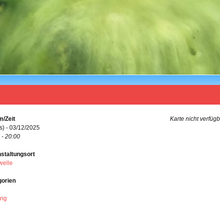
/Zeit
Karte nicht verfüg
s) - 03/12/2025
 - 20:00
staltungsort
welle
gorien
ing