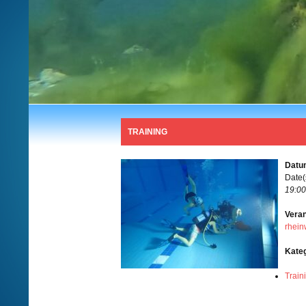
TRAINING
Datum
Date(
19:00
Veran
rhein
Kate
Train