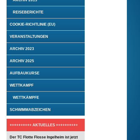
ARCHIV 2013
REISEBERICHTE
COOKIE-RICHTLINIE (EU)
VERANSTALTUNGEN
ARCHIV 2023
ARCHIV 2025
AUFBAUKURSE
WETTKAMPF
WETTKÄMPFE
SCHWIMMABZEICHEN
++++++++++ AKTUELLES ++++++++++
Der TC Flotte Flosse Ingelheim ist jetzt