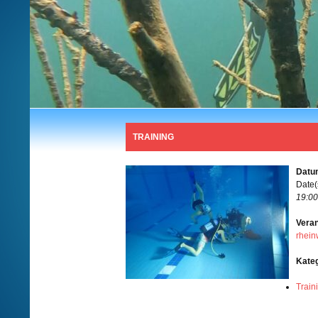
TRAINING
Datum
Date(
19:00
Veran
rhein
Kate
Train