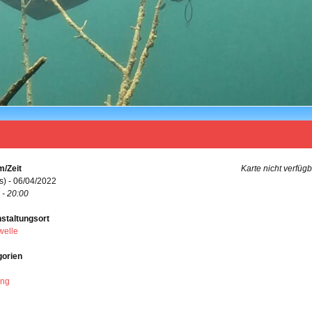
/Zeit
Karte nicht verfüg
s) - 06/04/2022
 - 20:00
staltungsort
welle
gorien
ing