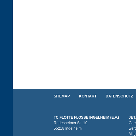
SITEMAP
KONTAKT
DATENSCHUTZ
TC FLOTTE FLOSSE INGELHEIM (E.V.)
JET
Rüdesheimer Str. 10
Gern
55218 Ingelheim
werd
Mitg