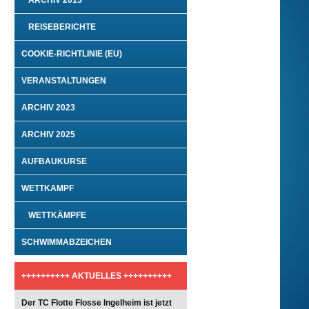
ARCHIV 2013
REISEBERICHTE
COOKIE-RICHTLINIE (EU)
VERANSTALTUNGEN
ARCHIV 2023
ARCHIV 2025
AUFBAUKURSE
WETTKAMPF
WETTKÄMPFE
SCHWIMMABZEICHEN
++++++++++ AKTUELLES ++++++++++
Der TC Flotte Flosse Ingelheim ist jetzt