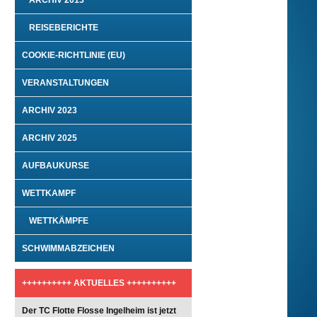
ARCHIV 2013
REISEBERICHTE
COOKIE-RICHTLINIE (EU)
VERANSTALTUNGEN
ARCHIV 2023
ARCHIV 2025
AUFBAUKURSE
WETTKAMPF
WETTKÄMPFE
SCHWIMMABZEICHEN
++++++++++ AKTUELLES ++++++++++
Der TC Flotte Flosse Ingelheim ist jetzt