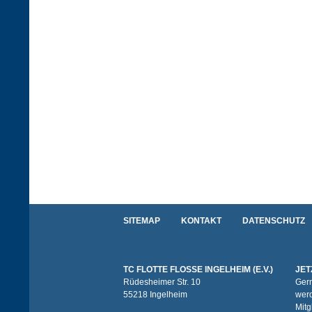
SITEMAP
KONTAKT
DATENSCHUTZ
TC FLOTTE FLOSSE INGELHEIM (E.V.)
JET
Rüdesheimer Str. 10
Gern
55218 Ingelheim
werd
Mitg