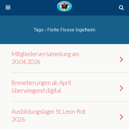
Tags › Flotte Flosse Ingelheim
Mitgliederversammlung am
20.04.2026
Brevetierungen ab April
überwiegend digital
Ausbildungslager St. Leon-Rot
2026