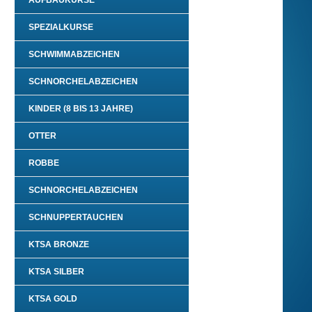
AUFBAUKURSE
SPEZIALKURSE
SCHWIMMABZEICHEN
SCHNORCHELABZEICHEN
KINDER (8 BIS 13 JAHRE)
OTTER
ROBBE
SCHNORCHELABZEICHEN
SCHNUPPERTAUCHEN
KTSA BRONZE
KTSA SILBER
KTSA GOLD