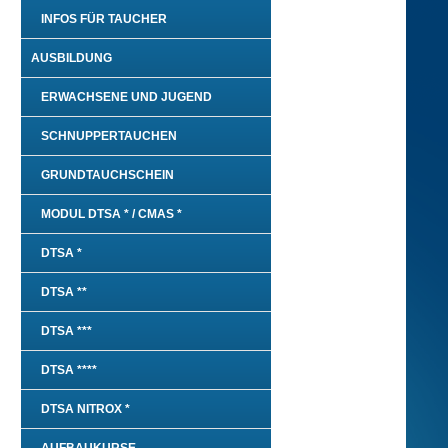
INFOS FÜR TAUCHER
AUSBILDUNG
ERWACHSENE UND JUGEND
SCHNUPPERTAUCHEN
GRUNDTAUCHSCHEIN
MODUL DTSA * / CMAS *
DTSA *
DTSA **
DTSA ***
DTSA ****
DTSA NITROX *