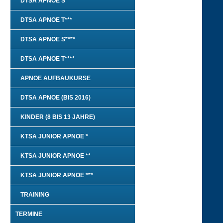
DTSA APNOE S***
DTSA APNOE T***
DTSA APNOE S****
DTSA APNOE T****
APNOE AUFBAUKURSE
DTSA APNOE (BIS 2016)
KINDER (8 BIS 13 JAHRE)
KTSA JUNIOR APNOE *
KTSA JUNIOR APNOE **
KTSA JUNIOR APNOE ***
TRAINING
TERMINE