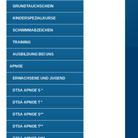
GRUNDTAUCHSCHEIN
KINDERSPEZIALKURSE
SCHWIMMABZEICHEN
TRAINING
AUSBILDUNG BEI UNS
APNOE
ERWACHSENE UND JUGEND
DTSA APNOE S *
DTSA APNOE T *
DTSA APNOE S**
DTSA APNOE T**