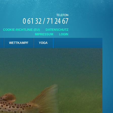
COOKIE-RICHTLINIE (EU)
DATENSCHUTZ
IMPRESSUM
LOGIN
WETTKAMPF
YOGA