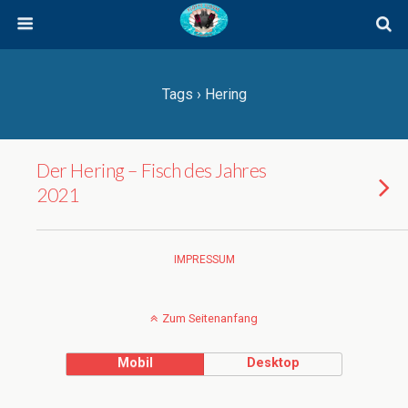
Tags › Hering
Der Hering – Fisch des Jahres
2021
IMPRESSUM
Zum Seitenanfang
Mobil
Desktop