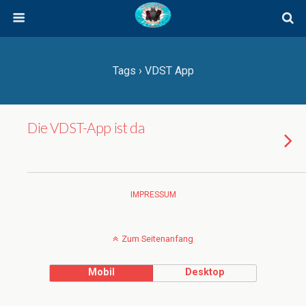
Tags › VDST App
Die VDST-App ist da
IMPRESSUM
Zum Seitenanfang
Mobil
Desktop