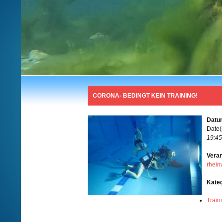
CORONA- BEDINGT KEIN TRAINING!
Datum
Date(
19:45
Veran
rhein
Kate
Train