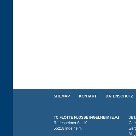
SITEMAP
KONTAKT
DATENSCHUTZ
TC FLOTTE FLOSSE INGELHEIM (E.V.)
JET
Rüdesheimer Str. 10
Gern
55218 Ingelheim
werd
Mitg