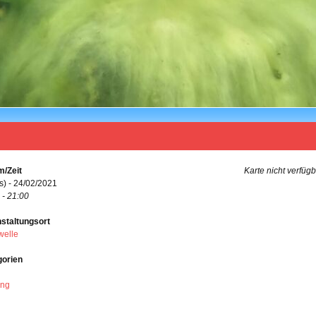
/Zeit
Karte nicht verfüg
s) - 24/02/2021
 - 21:00
staltungsort
welle
gorien
ing