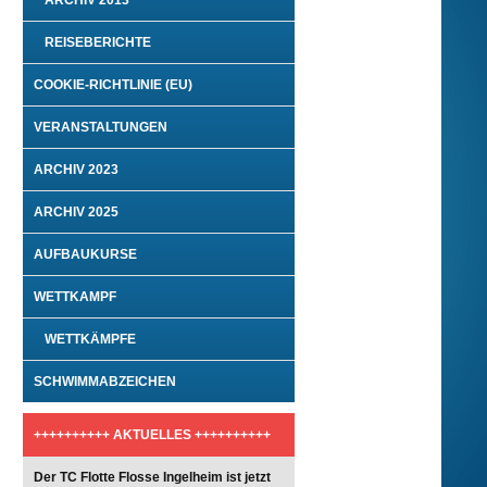
ARCHIV 2013
REISEBERICHTE
COOKIE-RICHTLINIE (EU)
VERANSTALTUNGEN
ARCHIV 2023
ARCHIV 2025
AUFBAUKURSE
WETTKAMPF
WETTKÄMPFE
SCHWIMMABZEICHEN
++++++++++ AKTUELLES ++++++++++
Der TC Flotte Flosse Ingelheim ist jetzt