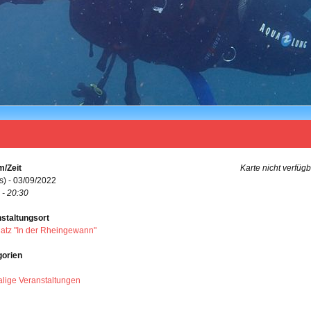
/Zeit
Karte nicht verfüg
s) - 03/09/2022
 - 20:30
staltungsort
platz "In der Rheingewann"
gorien
lige Veranstaltungen