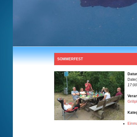
SOMMERFEST
Datum
Date(
17:00
Veran
Grill
Kate
Einma