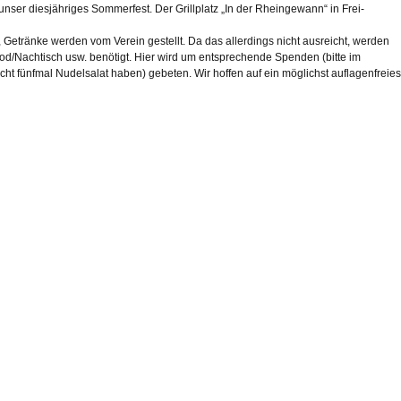
ser diesjähriges Sommerfest. Der Grillplatz „In der Rheingewann“ in Frei-
h, Getränke werden vom Verein gestellt. Da das allerdings nicht ausreicht, werden
od/Nachtisch usw. benötigt. Hier wird um entsprechende Spenden (bitte im
icht fünfmal Nudelsalat haben) gebeten. Wir hoffen auf ein möglichst auflagenfreies