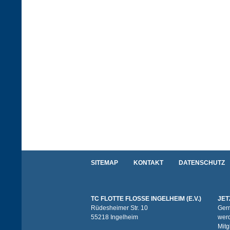
SITEMAP
KONTAKT
DATENSCHUTZ
TC FLOTTE FLOSSE INGELHEIM (E.V.)
JET
Rüdesheimer Str. 10
Gern
55218 Ingelheim
werd
Mitg