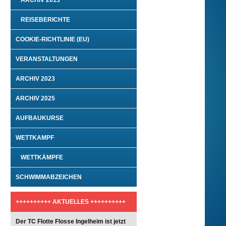
ARCHIV 2013
REISEBERICHTE
COOKIE-RICHTLINIE (EU)
VERANSTALTUNGEN
ARCHIV 2023
ARCHIV 2025
AUFBAUKURSE
WETTKAMPF
WETTKÄMPFE
SCHWIMMABZEICHEN
++++++++++ AKTUELLES ++++++++++
Der TC Flotte Flosse Ingelheim ist jetzt