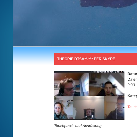
THEORIE DTSA**/*** PER SKYPE
Datum
Date(
9:30 
Kate
Tauc
Tauchpraxis und Ausrüstung