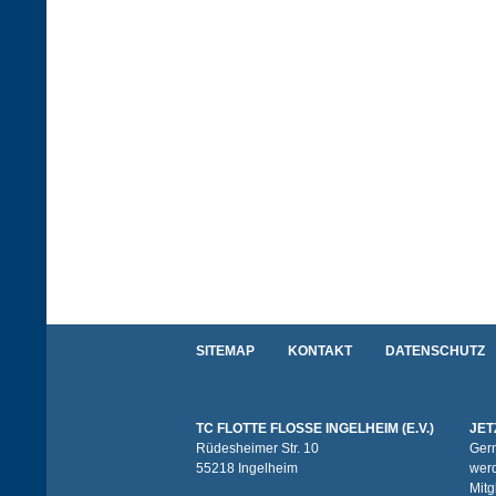
SITEMAP
KONTAKT
DATENSCHUTZ
TC FLOTTE FLOSSE INGELHEIM (E.V.)
JET
Rüdesheimer Str. 10
Gern
55218 Ingelheim
werd
Mitg