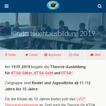
Kindertauchtausbildung 2019
Teilen
Tweet
Anpinnen
Mail
SMS
Am
19.01.2019
begann die
Theorie-Ausbildung
für
KTSA Silber
,
KTSA Gold
und
DTSA*
.
Zielgruppe sind
Kinder und Jugendliche ab 11 /12
Jahre bis 15 Jahre
Für die Kinder ab 10 Jahren bietet sich das
LVST-
Theoriewochenende
an. Dort wird die Theorie für KTSA