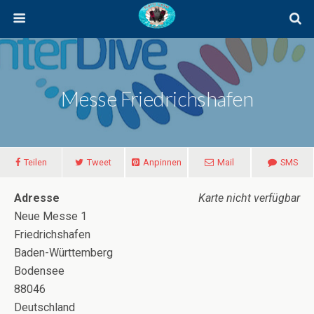
Messe Friedrichshafen
Teilen
Tweet
Anpinnen
Mail
SMS
Adresse
Karte nicht verfügbar
Neue Messe 1
Friedrichshafen
Baden-Württemberg
Bodensee
88046
Deutschland