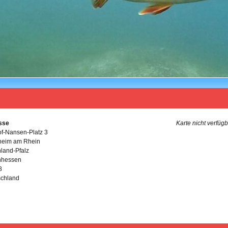
sse
Karte nicht verfüg
jof-Nansen-Platz 3
heim am Rhein
land-Pfalz
nhessen
8
schland