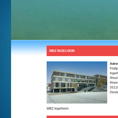
WBZ INGELHEIM
Adre
Fridt
Ingel
Rhein
Rhei
5521
Deut
WBZ Ingelheim