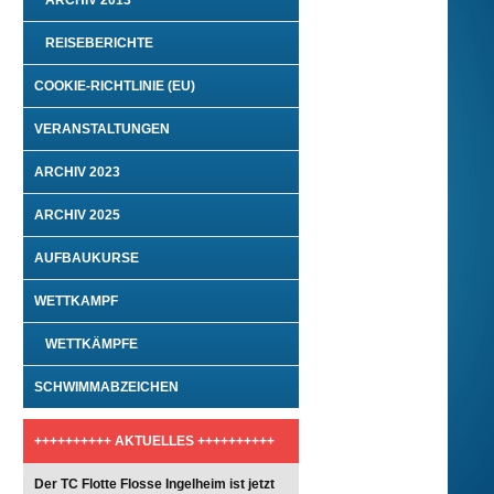
ARCHIV 2013
REISEBERICHTE
COOKIE-RICHTLINIE (EU)
VERANSTALTUNGEN
ARCHIV 2023
ARCHIV 2025
AUFBAUKURSE
WETTKAMPF
WETTKÄMPFE
SCHWIMMABZEICHEN
++++++++++ AKTUELLES ++++++++++
Der TC Flotte Flosse Ingelheim ist jetzt