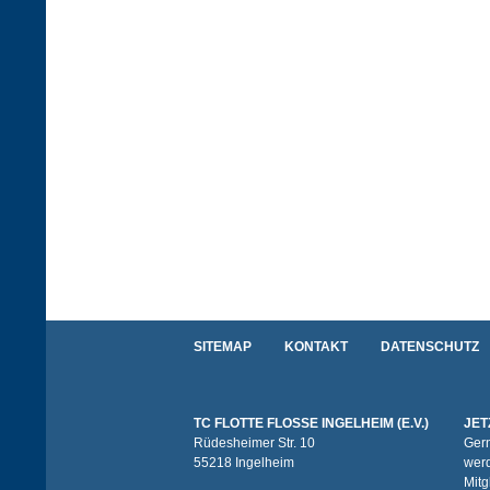
SITEMAP
KONTAKT
DATENSCHUTZ
TC FLOTTE FLOSSE INGELHEIM (E.V.)
JET
Rüdesheimer Str. 10
Gern
55218 Ingelheim
werd
Mitg