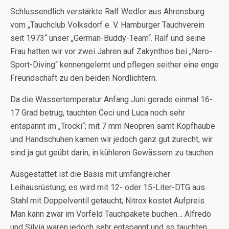
Schlussendlich verstärkte Ralf Wedler aus Ahrensburg
vom „Tauchclub Volksdorf e. V. Hamburger Tauchverein
seit 1973“ unser „German-Buddy-Team“. Ralf und seine
Frau hatten wir vor zwei Jahren auf Zakynthos bei „Nero-
Sport-Diving“ kennengelernt und pflegen seither eine enge
Freundschaft zu den beiden Nordlichtern.
Da die Wassertemperatur Anfang Juni gerade einmal 16-
17 Grad betrug, tauchten Ceci und Luca noch sehr
entspannt im „Trocki“; mit 7 mm Neopren samt Kopfhaube
und Handschuhen kamen wir jedoch ganz gut zurecht, wir
sind ja gut geübt darin, in kühleren Gewässern zu tauchen.
Ausgestattet ist die Basis mit umfangreicher
Leihausrüstung; es wird mit 12- oder 15-Liter-DTG aus
Stahl mit Doppelventil getaucht; Nitrox kostet Aufpreis.
Man kann zwar im Vorfeld Tauchpakete buchen… Alfredo
und Silvia waren jedoch sehr entspannt und so tauchten