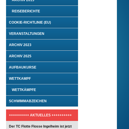
ARCHIV 2013
REISEBERICHTE
COOKIE-RICHTLINIE (EU)
VERANSTALTUNGEN
ARCHIV 2023
ARCHIV 2025
AUFBAUKURSE
WETTKAMPF
WETTKÄMPFE
SCHWIMMABZEICHEN
++++++++++ AKTUELLES ++++++++++
Der TC Flotte Flosse Ingelheim ist jetzt