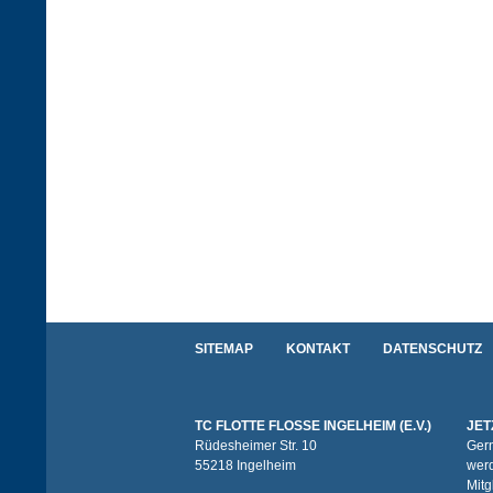
SITEMAP
KONTAKT
DATENSCHUTZ
TC FLOTTE FLOSSE INGELHEIM (E.V.)
JET
Rüdesheimer Str. 10
Gern
55218 Ingelheim
werd
Mitg