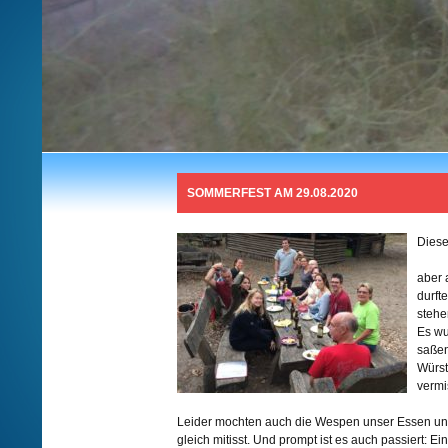
SOMMERFEST AM 29.08.2020
Diese
aber 
durft
stehe
Es wu
saßen
Würst
vermi
Leider mochten auch die Wespen unser Essen und 
gleich mitisst. Und prompt ist es auch passiert: 