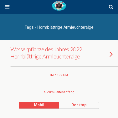
Tags › Hormblättrige Armleuchteralge
Wasserpflanze des Jahres 2022:
Hornblättrige Armleuchteralge
IMPRESSUM
Zum Seitenanfang
Mobil
Desktop