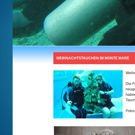
WEIHNACHTSTAUCHEN IM MONTE MARE
Weih
Die F
neuge
haben
Tauch
Fotos