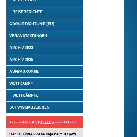
ARCHIV 2013
REISEBERICHTE
COOKIE-RICHTLINIE (EU)
VERANSTALTUNGEN
ARCHIV 2023
ARCHIV 2025
AUFBAUKURSE
WETTKAMPF
WETTKÄMPFE
SCHWIMMABZEICHEN
++++++++++ AKTUELLES ++++++++++
Der TC Flotte Flosse Ingelheim ist jetzt