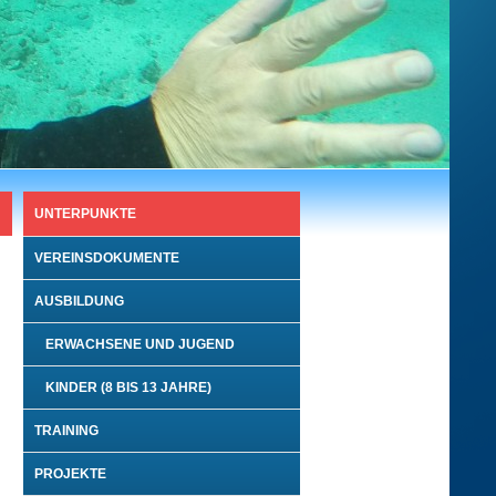
UNTERPUNKTE
VEREINSDOKUMENTE
AUSBILDUNG
ERWACHSENE UND JUGEND
KINDER (8 BIS 13 JAHRE)
TRAINING
PROJEKTE