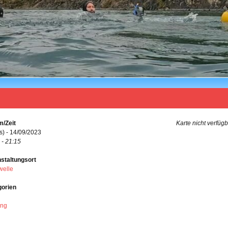
/Zeit
Karte nicht verfüg
s) - 14/09/2023
 - 21:15
staltungsort
welle
gorien
ing