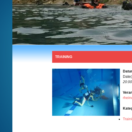
TRAINING
Datum
Date(
20:00
Veran
rhein
Kate
Train