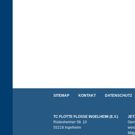
SITEMAP
KONTAKT
DATENSCHUTZ
TC FLOTTE FLOSSE INGELHEIM (E.V.)
JET
Rüdesheimer Str. 10
Gern
55218 Ingelheim
werd
Mitg