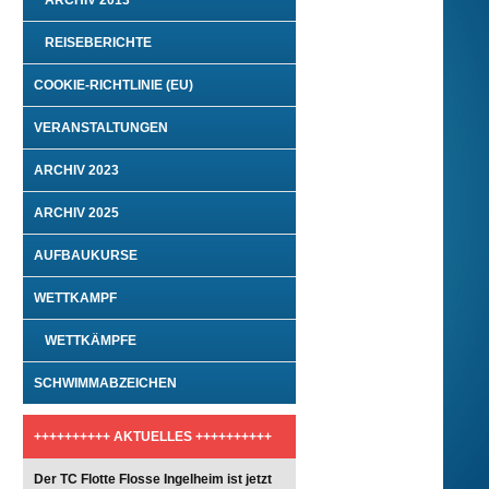
ARCHIV 2013
REISEBERICHTE
COOKIE-RICHTLINIE (EU)
VERANSTALTUNGEN
ARCHIV 2023
ARCHIV 2025
AUFBAUKURSE
WETTKAMPF
WETTKÄMPFE
SCHWIMMABZEICHEN
++++++++++ AKTUELLES ++++++++++
Der TC Flotte Flosse Ingelheim ist jetzt