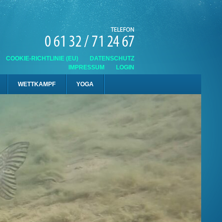
COOKIE-RICHTLINIE (EU)
DATENSCHUTZ
IMPRESSUM
LOGIN
WETTKAMPF
YOGA