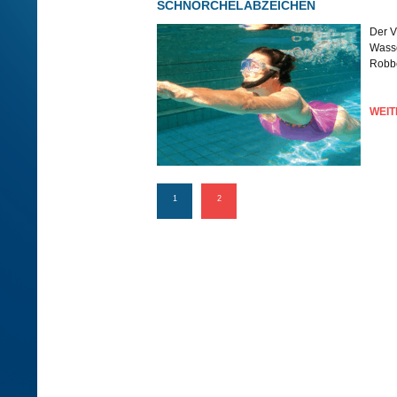
SCHNORCHELABZEICHEN
Der V
Wasse
Robbe
WEIT
1
2